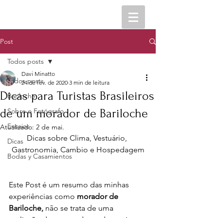
Post
Todos posts
Davi Minatto
Todos posts
24 de fev. de 2020
3 min de leitura
Dicas para Turistas Brasileiros
Bariloche
de um morador de Bariloche
Sobre o Fotógrafo
Ensaios
Atualizado:
2 de mai.
Dicas sobre Clima, Vestuário, 
Dicas
Gastronomia, Cambio e Hospedagem
Bodas y Casamientos
Este Post é um resumo das minhas 
experiências como 
morador de 
Bariloche,
 não se trata de uma 