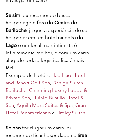
irá alugar um carro?
Se sim
, eu recomendo buscar 
hospedagem 
fora do Centro de 
Bariloche
, já que a experiência de se 
hospedar em um 
hotel na beira do 
Lago
 e um local mais intimista é 
infinitamente melhor, e com um carro 
alugado toda a logística ficará mais 
fácil.
Exemplo de Hotéis: 
Llao Llao Hotel 
and Resort Golf Spa
, 
Design Suites 
Bariloche
, 
Charming Luxury Lodge & 
Private Spa
, 
Huinid Bustillo Hotel & 
Spa
, 
Aguila Mora Suites & Spa
, 
Gran 
Hotel Panamericano
 e 
Lirolay Suites
.
Se não
 for alugar um carro, eu 
recomendo ficar hospedado na 
área 