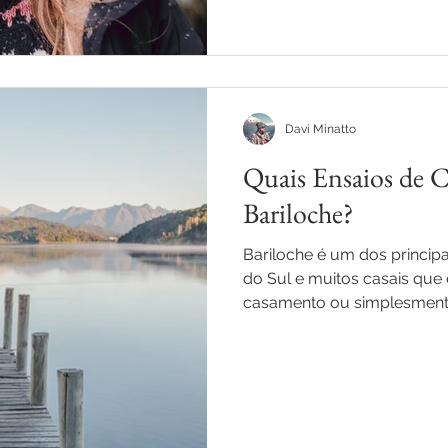
Davi Minatto
Quais Ensaios de C
Bariloche?
Bariloche é um dos princip
do Sul e muitos casais que 
casamento ou simplesment
charmoso e tranquilo para 
escolhem Bariloche para de
claro, da neve. Por esse motivo, Bariloche é perfeita para um
ensaio de casal. É possível 
na beira de lagos com dec