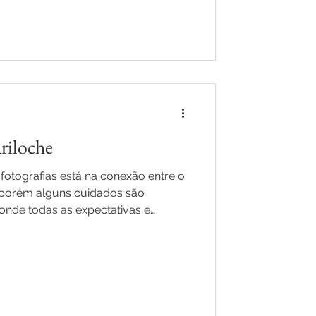
riloche
na conexão entre o
 onde todas as expectativas e
 post, para informar você ao
ação do dia do nosso ensaio mais
e 15 em Bariloche. ensaio individual
Pré-ensaio: • Bebam muita