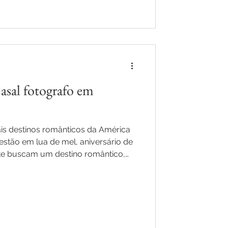
asal fotografo em
ais destinos românticos da América
estão em lua de mel, aniversário de
e buscam um destino romântico,
aproveitar alguns dias de harmonia
sfrutar de suas belezas naturais e
realizar ensaios fotográfico na neve,
k, bosques nevados e com