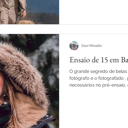
Davi Minatto
Ensaio de 15 em Ba
O grande segredo de belas fotografias está 
fotógrafo e o fotografado , porém alguns cuidados são
necessários no pré-ensaio,
dúvidas devem ser sanadas e devidamente esclarecidas. Por
isso criei com carinho esse
máximo, tornando a prepar
bacana e tranquila. Ensaio d
na neve em Bariloche Cuidados no 
água no