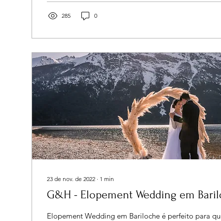
285
0
23 de nov. de 2022
∙
1
min
G&H - Elopement Wedding em Baril
Elopement Wedding em Bariloche é perfeito para q