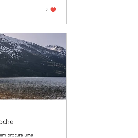
7
oche
uem procura uma