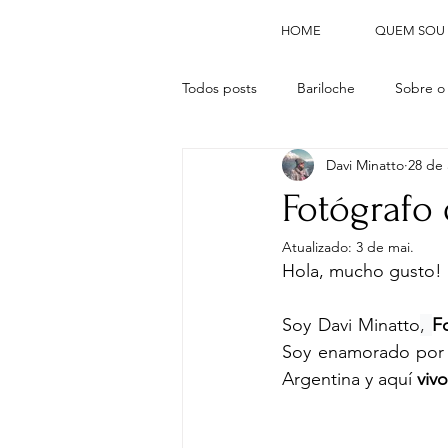
HOME
QUEM SOU
Todos posts
Bariloche
Sobre o
Davi Minatto
28 de 
Fotógrafo
Atualizado:
3 de mai.
Hola, mucho gusto! 
Soy Davi Minatto
, 
F
Soy enamorado por l
Argentina y aquí 
viv