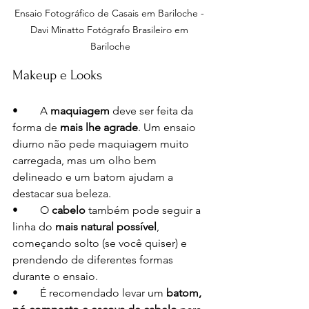
Ensaio Fotográfico de Casais em Bariloche - 
Davi Minatto Fotógrafo Brasileiro em 
Bariloche
Makeup e Looks
•	A
 maquiagem
 deve ser feita da 
forma de 
mais lhe agrade
. Um ensaio 
diurno não pede maquiagem muito 
carregada, mas um olho bem 
delineado e um batom ajudam a 
destacar sua beleza.
•	O 
cabelo
 também pode seguir a 
linha do 
mais natural possível
, 
começando solto (se você quiser) e 
prendendo de diferentes formas 
durante o ensaio.
•	É recomendado levar um 
batom, 