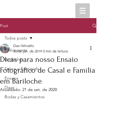
Post
Todos posts
Davi Minatto
Todos posts
30 de jan. de 2019
3 min de leitura
Dicas para nosso Ensaio
Bariloche
Fotográfico de Casal e Família
Sobre o Fotógrafo
Ensaios
em Bariloche
Dicas
Atualizado:
21 de set. de 2020
Bodas y Casamientos