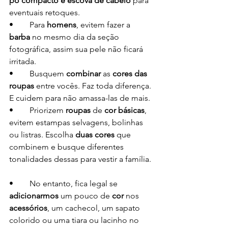
pó compacto e escova de cabelo
 para 
eventuais retoques. 
•	Para 
homens
, evitem fazer a 
barba
 no mesmo dia da seção 
fotográfica, assim sua pele não ficará 
irritada.                                                       
•	Busquem 
combinar
 as 
cores das 
roupas
 entre vocês. Faz toda diferença. 
E cuidem para não amassa-las de mais.
•	Priorizem 
roupas
 de 
cor básicas
,  
evitem estampas selvagens, bolinhas 
ou listras. Escolha 
duas cores 
que 
combinem e busque diferentes 
tonalidades dessas para vestir a família. 
•	No entanto, fica legal se 
adicionarmos
 um pouco de 
cor
 nos 
acessórios
, um cachecol, um sapato 
colorido ou uma tiara ou lacinho no 