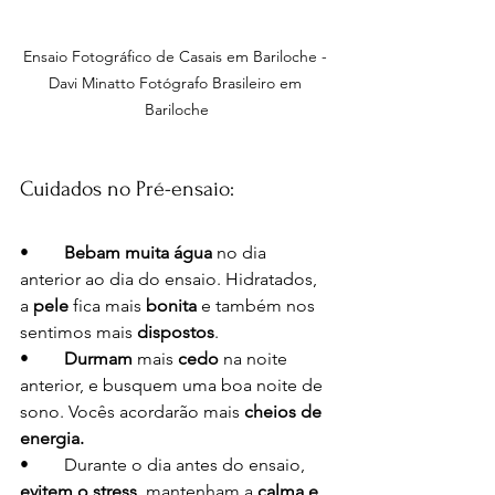
Ensaio Fotográfico de Casais em Bariloche - 
Davi Minatto Fotógrafo Brasileiro em 
Bariloche
Cuidados no Pré-ensaio:
•	
Bebam muita água
 no dia 
anterior ao dia do ensaio. Hidratados, 
a 
pele
 fica mais 
bonita
 e também nos 
sentimos mais 
dispostos
.
•	
Durmam
 mais 
cedo
 na noite 
anterior, e busquem uma boa noite de 
sono. Vocês acordarão mais 
cheios de 
energia.
•	Durante o dia antes do ensaio, 
evitem o stress
, mantenham a 
calma e 