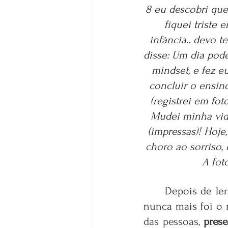
8 eu descobri que 
fiquei triste
infância.. devo t
disse: Um dia pode
mindset, e fez eu
concluir o ensino
(registrei em fot
Mudei minha vida
(impressas)! Hoje
choro ao sorriso,
A fot
Depois de ler
nunca mais foi o
das pessoas, 
prese