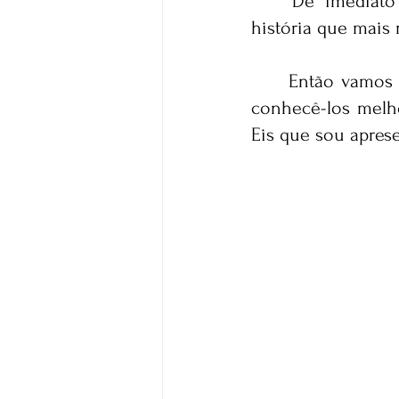
	De imediato me recordei da minha Cliente Jussineia. Sem dúvidas é a 
história que mai
	Então vamos
conhecê-los melho
Eis que sou aprese