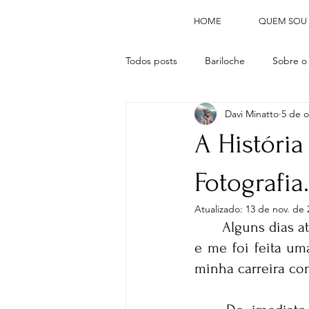
HOME
QUEM SOU
Todos posts
Bariloche
Sobre o
Davi Minatto
5 de o
A Históri
Fotografia.
Atualizado:
13 de nov. de 
	Alguns dias atrás estava interagindo nos Stories do Instagram com seguidores 
e me foi feita um
minha carreira co