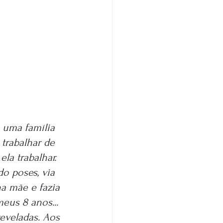
m uma família 
trabalhar de 
a trabalhar. 
do poses, via 
ha mãe e fazia 
eus 8 anos... 
eveladas. Aos 