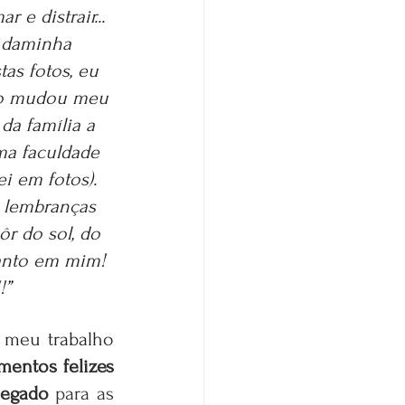
e distrair... 
s daminha 
tas fotos, eu 
sso mudou meu 
da família a 
uma faculdade 
i em fotos). 
m lembranças 
r do sol, do 
tanto em mim! 
!
”
 meu trabalho 
entos felizes
legado
 para as 