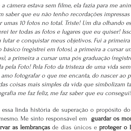
a câmera estava sem filme, ela fazia para me animar 
 em saber que eu não tenho recordações impressa
er umas 10 fotos no total. Triste! Um dia olhando es
rei ter todas as fotos e lugares que eu quiser! I
 lutar e conquistar meus objetivos. Fui a primeira 
 básico (registrei em fotos), a primeira a cursar 
os), a primeira a cursar uma pós graduação (registre
 pela Foto! Pela Foto da tristeza de uma vida se
, amo fotografar o que me encanta, do nascer ao pô
 das coisas mais simples da vida que simbolizam 
ografia me faz feliz, me faz saber que eu consegui!
 essa linda história de superação o propósito do
 mesmo. Me sinto responsável em 
guardar os mom
rvar as lembranças 
de dias únicos e 
proteger o 